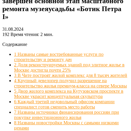
завершен основной этап масштабного
ремонта музеяусадьбы «Ботик Петра
I»
31.08.2024
192
Время чтения: 2 мин.
Содержание
1
Названы самые востребованные услуги по
строительству и ремонту дач
2
Доля реконструируемых зданий под элитное жилье в
Москве достигла почти 25%
3
В Чите построят жилой комплекс для 8 тысяч жителей
4
Крупный девелопер получил разрешение на
строительство жилья премиум-класса на севере Москвы
5
Двор жилого комплекса на Кутузовском проспекте в
Москве украсит концептуальная скульптура
6
Каждый третий недовольный офисом компании
специалист готов сменить место работы
7
Названы источники финансирования россиян при
покупке инвестиционного жилья
8
Названы новостройки Москвы с самыми низкими
ценами