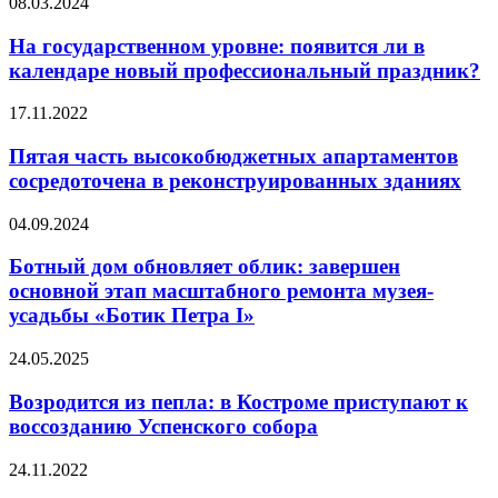
На
08.03.2024
на
года
государственном
100+
уровне:
На государственном уровне: появится ли в
TechnoBuild
появится
крупный
календаре новый профессиональный праздник?
ли
девелоперский
в
бизнес
Пятая
17.11.2022
календаре
часть
новый
высокобюджетных
Пятая часть высокобюджетных апартаментов
профессиональный
апартаментов
сосредоточена в реконструированных зданиях
праздник?
сосредоточена
в
Ботный
04.09.2024
реконструированных
дом
зданиях
обновляет
Ботный дом обновляет облик: завершен
облик:
основной этап масштабного ремонта музея-
завершен
усадьбы «Ботик Петра I»
основной
этап
Возродится
24.05.2025
масштабного
из
ремонта
пепла:
Возродится из пепла: в Костроме приступают к
музея-
в
усадьбы
воссозданию Успенского собора
Костроме
«Ботик
приступают
Петра
Базис
24.11.2022
к
I»
для
воссозданию