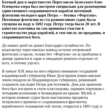
Ботный дом в окрестностях Переславля-Залесского близ
Плещеева озера был построен специально для размещения
единственного сохранившегося корабля потешной
флотилии молодого царя Петра — ботика «Фортуна».
Потешная флотилия из ста разновеликих судов была
спущена на воду в 1692 году. Петру тогда было 20 лет. В
качестве плотника он сам принимал участие в
строительстве ряда кораблей, в том числе, по преданию, и
сохранившегося бота.
До наших дней он дошел благодаря случайности. По
недосмотру переславских воевод остатки петровской
флотилии сгорели, только бот «Фортуна» из-за пробоины в
днище хранился в сарае в ожидании ремонта отдельно от
всех, и потому уцелел.
В начале XIX века на него обратил внимание тогдашний
владимирский губернатор Иван Долгоруков (переславские
земли входили во Владимирскую губернию), решивший
сохранить наследие Петра для потомков. Дом для хранения
бота был построен в стиле классицизма, украшен портиком с
четырьмя колоннами и бельведером на крыше. Музей, в
котором помимо судна были выставлены предметы
петровского времени и сохранившиеся фрагменты
корабельного оснащения той эпохи, открылся в 1803 году и