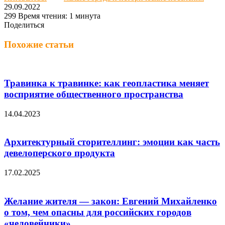
29.09.2022
299
Время чтения: 1 минута
Поделиться
Facebook
Twitter
LinkedIn
Вконтакте
Одноклассники
Skype
Messenger
Messenger
WhatsApp
Telegram
Viber
Line
Поделиться
Печатать
через
Похожие статьи
электронную
почту
Травинка к травинке: как геопластика меняет
восприятие общественного пространства
14.04.2023
Архитектурный сторителлинг: эмоции как часть
девелоперского продукта
17.02.2025
Желание жителя — закон: Евгений Михайленко
о том, чем опасны для российских городов
«человейники»