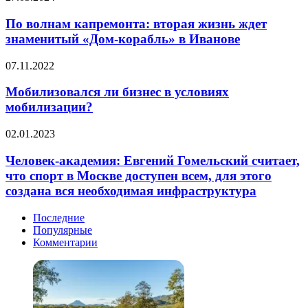
и
волнам
сферу
капремонта:
По волнам капремонта: вторая жизнь ждет
недвижимости
вторая
знаменитый «Дом-корабль» в Иванове
жизнь
ждет
Мобилизовался
07.11.2022
знаменитый
ли
«Дом-
бизнес
Мобилизовался ли бизнес в условиях
корабль»
в
мобилизации?
в
условиях
Иванове
мобилизации?
Человек-
02.01.2023
академия:
Евгений
Человек-академия: Евгений Гомельский считает,
Гомельский
что спорт в Москве доступен всем, для этого
считает,
создана вся необходимая инфраструктура
что
спорт
Последние
в
Популярные
Москве
Комментарии
доступен
всем,
для
этого
создана
вся