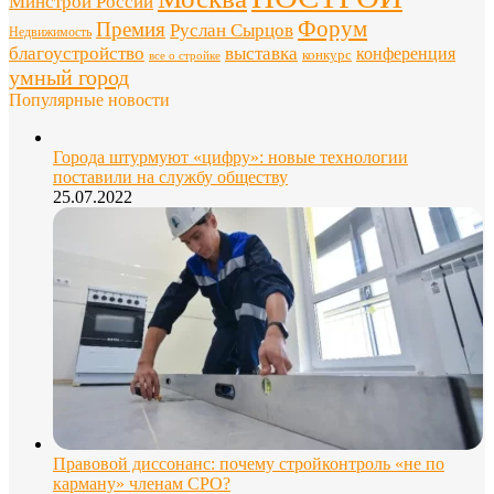
Минстрой России
Форум
Премия
Руслан Сырцов
Недвижимость
благоустройство
выставка
конференция
конкурс
все о стройке
умный город
Популярные новости
Города штурмуют «цифру»: новые технологии
поставили на службу обществу
25.07.2022
Правовой диссонанс: почему стройконтроль «не по
карману» членам СРО?