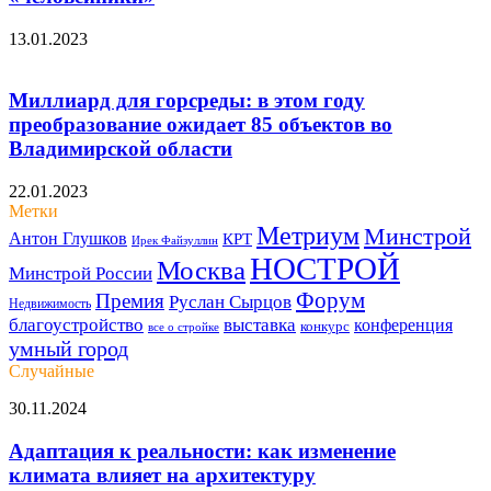
13.01.2023
Миллиард для горсреды: в этом году
преобразование ожидает 85 объектов во
Владимирской области
22.01.2023
Метки
Метриум
Минстрой
Антон Глушков
КРТ
Ирек Файзуллин
НОСТРОЙ
Москва
Минстрой России
Форум
Премия
Руслан Сырцов
Недвижимость
благоустройство
выставка
конференция
конкурс
все о стройке
умный город
Случайные
Адаптация
30.11.2024
к
реальности:
Адаптация к реальности: как изменение
как
климата влияет на архитектуру
изменение