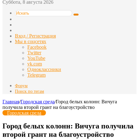
Суббота, 8 августа 2026
Искать
Switch
skin
Sidebar
Случайная
статья
Вход / Регистрация
Мы в соцсетях
Facebook
Twitter
YouTube
vk.com
Одноклассники
Telegram
Форум
Поиск по тегам
Главная
/
Городская среда
/
Город белых колонн: Вичуга
получила второй грант на благоустройство
Городская среда
Город белых колонн: Вичуга получила
второй грант на благоустройство