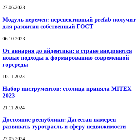
климата
Модуль
27.06.2023
влияет
перемен:
на
перспективный
Модуль перемен: перспективный prefab получит
архитектуру
prefab
для развития собственный ГОСТ
получит
для
От
06.10.2023
развития
авиария
собственный
до
От авиария до айдентики: в стране внедряются
ГОСТ
айдентики:
новые подходы к формированию современной
в
горсреды
стране
внедряются
Набор
10.11.2023
новые
инструментов:
подходы
столица
Набор инструментов: столица приняла MITEX
к
приняла
формированию
2023
MITEX
современной
2023
горсреды
Достояние
21.11.2024
республики:
Дагестан
Достояние республики: Дагестан намерен
намерен
развивать туротрасль и сферу недвижимости
развивать
туротрасль
По
27.05.2024