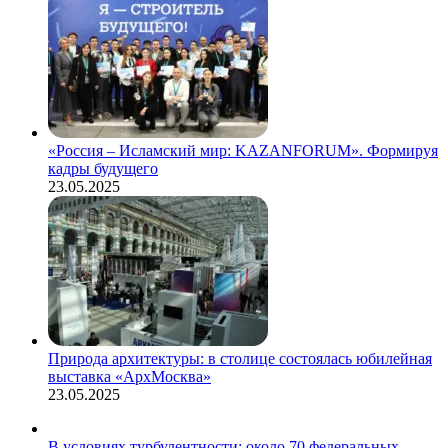
«Россия – Исламский мир: KAZANFORUM». Формируя
кадры будущего
23.05.2025
Природа архитектуры: в столице состоялась юбилейная
выставка «АрхМосква»
23.05.2025
В условиях турбулентности: около 70 федеральных