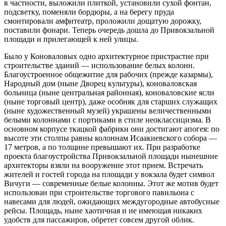
в частности, выложили плиткой, установили сухой фонтан,
подсветку, поменяли бордюры, а на берегу пруда
смонтировали амфитеатр, проложили дощатую дорожку,
поставили фонари. Теперь очередь дошла до Привокзальной
площади и прилегающей к ней улицы.
Было у Коноваловых одно архитектурное пристрастие при
строительстве зданий — использование белых колонн.
Благоустроенное общежитие для рабочих (прежде казармы),
Народный дом (ныне Дворец культуры), коноваловская
больница (ныне центральная районная), коноваловские ясли
(ныне торговый центр), даже особняк для старших служащих
(ныне художественный музей) украшены величественными
белыми колоннами с портиками в стиле неоклассицизма. В
основном корпусе ткацкой фабрики они достигают апогея: по
высоте эти столпы равны колоннам Исаакиевского собора —
17 метров, а по толщине превышают их. При разработке
проекта благоустройства Привокзальной площади нынешние
архитекторы взяли на вооружение этот прием. Встречать
жителей и гостей города на площади у вокзала будет символ
Вичуги — современные белые колонны. Этот же мотив будет
использован при строительстве торгового павильона с
навесами для людей, ожидающих междугородные автобусные
рейсы. Площадь, ныне хаотичная и не имеющая никаких
удобств для пассажиров, обретет совсем другой облик.