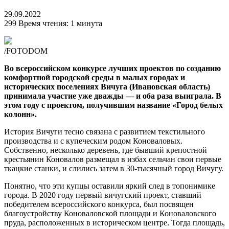
29.09.2022
299
Время чтения: 1 минута
/FOTODOM
Во всероссийском конкурсе лучших проектов по созданию
комфортной городской среды в малых городах и
исторических поселениях Вичуга (Ивановская область)
принимала участие уже дважды — и оба раза выиграла. В
этом году с проектом, получившим название «Город белых
колонн».
История Вичуги тесно связана с развитием текстильного
производства и с купеческим родом Коноваловых.
Собственно, несколько деревень, где бывший крепостной
крестьянин Коновалов размещал в избах сельчан свои первые
ткацкие станки, и слились затем в 30-тысячный город Вичугу.
Понятно, что эти купцы оставили яркий след в топонимике
города. В 2020 году первый вичугский проект, ставший
победителем всероссийского конкурса, был посвящен
благоустройству Коноваловской площади и Коноваловского
пруда, расположенных в историческом центре. Тогда площадь,