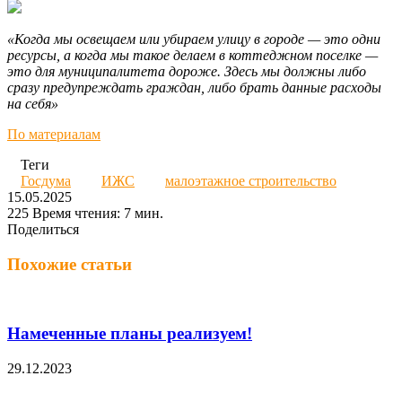
«Когда мы освещаем или убираем улицу в городе — это одни
ресурсы, а когда мы такое делаем в коттеджном поселке —
это для муниципалитета дороже. Здесь мы должны либо
сразу предупреждать граждан, либо брать данные расходы
на себя»
По материалам
Теги
Госдума
ИЖС
малоэтажное строительство
15.05.2025
225
Время чтения: 7 мин.
Поделиться
Facebook
Twitter
LinkedIn
Вконтакте
Одноклассники
Skype
Messenger
Messenger
WhatsApp
Telegram
Viber
Line
Поделиться
Печатать
через
Похожие статьи
электронную
почту
Намеченные планы реализуем!
29.12.2023