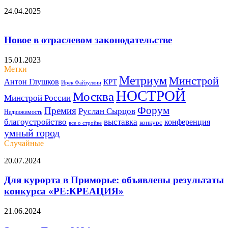
24.04.2025
Новое в отраслевом законодательстве
15.01.2023
Метки
Метриум
Минстрой
Антон Глушков
КРТ
Ирек Файзуллин
НОСТРОЙ
Москва
Минстрой России
Форум
Премия
Руслан Сырцов
Недвижимость
благоустройство
выставка
конференция
конкурс
все о стройке
умный город
Случайные
Для
20.07.2024
курорта
в
Для курорта в Приморье: объявлены результаты
Приморье:
конкурса «РЕ:КРЕАЦИЯ»
объявлены
результаты
ЭлектроТранс
21.06.2024
конкурса
2024:
«РЕ:КРЕАЦИЯ»