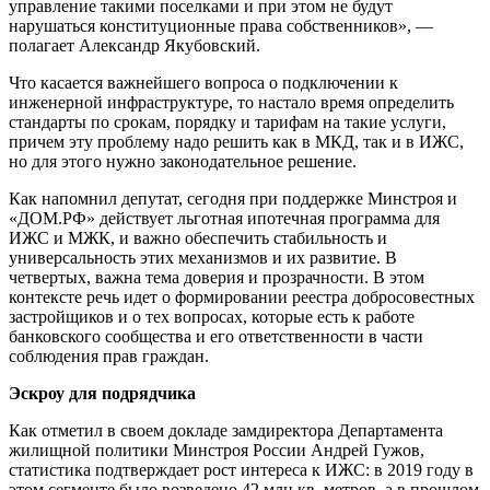
управление такими поселками и при этом не будут
нарушаться конституционные права собственников», —
полагает Александр Якубовский.
Что касается важнейшего вопроса о подключении к
инженерной инфраструктуре, то настало время определить
стандарты по срокам, порядку и тарифам на такие услуги,
причем эту проблему надо решить как в МКД, так и в ИЖС,
но для этого нужно законодательное решение.
Как напомнил депутат, сегодня при поддержке Минстроя и
«ДОМ.РФ» действует льготная ипотечная программа для
ИЖС и МЖК, и важно обеспечить стабильность и
универсальность этих механизмов и их развитие. В
четвертых, важна тема доверия и прозрачности. В этом
контексте речь идет о формировании реестра добросовестных
застройщиков и о тех вопросах, которые есть к работе
банковского сообщества и его ответственности в части
соблюдения прав граждан.
Эскроу для подрядчика
Как отметил в своем докладе замдиректора Департамента
жилищной политики Минстроя России Андрей Гужов,
статистика подтверждает рост интереса к ИЖС: в 2019 году в
этом сегменте было возведено 42 млн кв. метров, а в прошлом