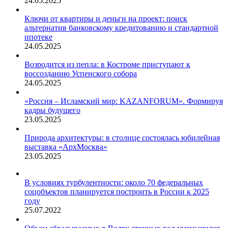
24.05.2025
арендного
жилья
Ключи от квартиры и деньги на проект: поиск
альтернатив банковскому кредитованию и стандартной
ипотеке
24.05.2025
Возродится из пепла: в Костроме приступают к
воссозданию Успенского собора
24.05.2025
«Россия – Исламский мир: KAZANFORUM». Формируя
кадры будущего
23.05.2025
Природа архитектуры: в столице состоялась юбилейная
выставка «АрхМосква»
23.05.2025
В условиях турбулентности: около 70 федеральных
соцобъектов планируется построить в России к 2025
году
25.07.2022