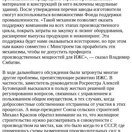
материалов и конструкций (в него включены модульные
здания). После утверждения перечня заводы-изготовители
смогут воспользоваться возможностями Фонда поддержки
промышленности. «Такой механизм позволяет оказать
поддержку компаниям на всех этапах производственного
цикла, покрыть затраты на закупку и лизинг оборудования,
расширение выпуска продукции и инжиниринг. Эта
поддержка будет нами оказываться всесторонне, но при этом
нам важно совместно с Минстроем так проработать эти
механизмы, чтобы не допустить профицита
производственных мощностей для ИЖС», — сказал Владимир
Смбатян.
В ходе дальнейшего обсуждения были затронуты многие
другие проблемы, препятствующие развитию ИЖС. В
частности, заместитель руководителя Росреестра Алексей
Бутовецкий высказался в пользу жестких решений при
регулировании вопросов, связанных с управлением и
пользованием общим имуществом, в тех случаях, когда
добросовестные собственники отстранены от участия в этих
процессах. А вице-президент Союза сельских строителей
Михаил Краснов обратил внимание на то, что жилищное
строительство нужно рассматривать в совокупности с
производством на местах, как это было когда-то в СССР, где
применялись схемы размещения производительных сил: в