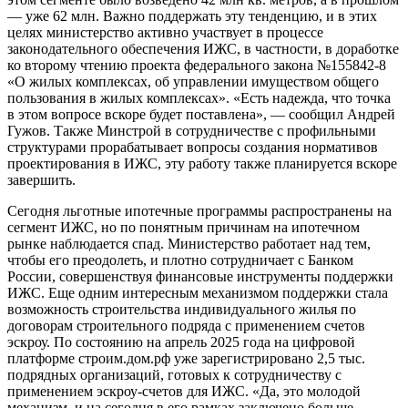
— уже 62 млн. Важно поддержать эту тенденцию, и в этих
целях министерство активно участвует в процессе
законодательного обеспечения ИЖС, в частности, в доработке
ко второму чтению проекта федерального закона №155842-8
«О жилых комплексах, об управлении имуществом общего
пользования в жилых комплексах». «Есть надежда, что точка
в этом вопросе вскоре будет поставлена», — сообщил Андрей
Гужов. Также Минстрой в сотрудничестве с профильными
структурами прорабатывает вопросы создания нормативов
проектирования в ИЖС, эту работу также планируется вскоре
завершить.
Сегодня льготные ипотечные программы распространены на
сегмент ИЖС, но по понятным причинам на ипотечном
рынке наблюдается спад. Министерство работает над тем,
чтобы его преодолеть, и плотно сотрудничает с Банком
России, совершенствуя финансовые инструменты поддержки
ИЖС. Еще одним интересным механизмом поддержки стала
возможность строительства индивидуального жилья по
договорам строительного подряда с применением счетов
эскроу. По состоянию на апрель 2025 года на цифровой
платформе строим.дом.рф уже зарегистрировано 2,5 тыс.
подрядных организаций, готовых к сотрудничеству с
применением эскроу-счетов для ИЖС. «Да, это молодой
механизм, и на сегодня в его рамках заключено больше