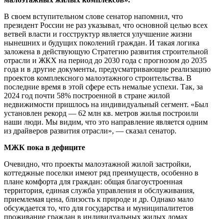
В своем вступительном слове сенатор напомнил, что
президент России не раз указывал, что основной целью всех
ветвей власти и госструктур является улучшение жизни
нынешних и будущих поколений граждан. И такая логика
заложена в действующую Стратегию развития строительной
отрасли и ЖКХ на период до 2030 года с прогнозом до 2035
года и в другие документы, предусматривающие реализацию
проектов комплексного малоэтажного строительства. В
последние время в этой сфере есть немалые успехи. Так, за
2024 год почти 58% построенной в стране жилой
недвижимости пришлось на индивидуальный сегмент. «Был
установлен рекорд — 62 млн кв. метров жилья построили
наши люди. Мы видим, что это направление является одним
из драйверов развития отрасли», — сказал сенатор.
МЖК пока в дефиците
Очевидно, что проекты малоэтажной жилой застройки,
коттеджные поселки имеют ряд преимуществ, особенно в
плане комфорта для граждан: общая благоустроенная
территория, единая служба управления и обслуживания,
приемлемая цена, близость к природе и др. Однако мало
обсуждается то, что для государства и муниципалитетов
проживание граждан в индивидуальных жилых домах