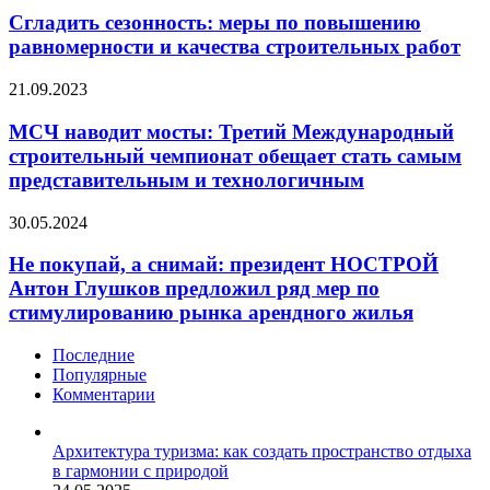
годы
меры
Сгладить сезонность: меры по повышению
вырастет
по
количество
равномерности и качества строительных работ
повышению
платных
равномерности
дорог,
МСЧ
21.09.2023
и
мостов
наводит
качества
и
мосты:
МСЧ наводит мосты: Третий Международный
строительных
железнодорожных
Третий
строительный чемпионат обещает стать самым
работ
переездов
Международный
представительным и технологичным
строительный
чемпионат
Не
30.05.2024
обещает
покупай,
стать
а
Не покупай, а снимай: президент НОСТРОЙ
самым
снимай:
представительным
Антон Глушков предложил ряд мер по
президент
и
стимулированию рынка арендного жилья
НОСТРОЙ
технологичным
Антон
Последние
Глушков
Популярные
предложил
Комментарии
ряд
мер
по
Архитектура туризма: как создать пространство отдыха
стимулированию
в гармонии с природой
рынка