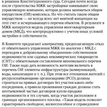
в решении Конституционного суда. Сегодня почти всегда
после строительства МЖК застройщики навязывают свою
управляющую компанию, которая должна заниматься общим
имуществом (ОИ) комплекса. Но что считать таким общим
имуществом — не всегда ясно: нет внятной концепции на
этот счет и исчерпывающего перечня объектов. В результате в
МЖК копируется модель управления многоквартирным
домом (МКД), что контрпродуктивно с учетом иных условий
застройки и собственности.
В Комитете предлагают альтернативу, предполагающую отказ
от обязательного управления МЖК по аналогии с МКД с
переходом к добровольному объединению собственников
недвижимости или садовых некоммерческих товариществ
(СНТ) с обязательным составлением минимального перечня
ОИ. Также надо дать возможность жителям включать в
перечень ОИ элементы инфраструктуры (коммуникаций,
воды, канализации и т. п.). При этом все отношения жителей с
ресурсоснабжающими организациями (РСО) должны
строиться на прямых договорах без участия каких-либо
посредников, а правила проживания граждан должны стать
неотъемлемой частью договоров купли-продажи
недвижимости в тех случаях, когда участок расположен в
границах организованного поселка. «Такая модель позволит
гарантировать свободное, жизнеспособное и справедливое