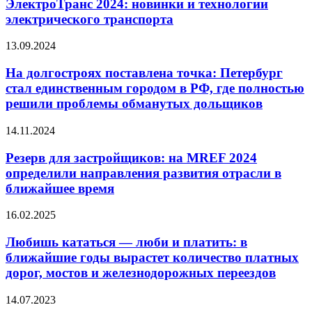
новинки
ЭлектроТранс 2024: новинки и технологии
и
электрического транспорта
технологии
электрического
На
13.09.2024
транспорта
долгостроях
поставлена
На долгостроях поставлена точка: Петербург
точка:
стал единственным городом в РФ, где полностью
Петербург
решили проблемы обманутых дольщиков
стал
единственным
Резерв
14.11.2024
городом
для
в
застройщиков:
Резерв для застройщиков: на MREF 2024
РФ,
на
где
определили направления развития отрасли в
MREF
полностью
ближайшее время
2024
решили
определили
проблемы
Любишь
16.02.2025
направления
обманутых
кататься
развития
дольщиков
—
Любишь кататься — люби и платить: в
отрасли
люби
в
ближайшие годы вырастет количество платных
и
ближайшее
дорог, мостов и железнодорожных переездов
платить:
время
в
Сгладить
14.07.2023
ближайшие
сезонность: