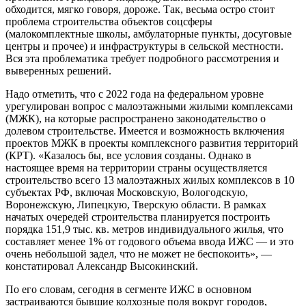
обходится, мягко говоря, дороже. Так, весьма остро стоит
проблема строительства объектов соцсферы
(малокомплектные школы, амбулаторные пункты, досуговые
центры и прочее) и инфраструктуры в сельской местности.
Вся эта проблематика требует подробного рассмотрения и
выверенных решений.
Надо отметить, что с 2022 года на федеральном уровне
урегулирован вопрос с малоэтажными жилыми комплексами
(МЖК), на которые распространено законодательство о
долевом строительстве. Имеется и возможность включения
проектов МЖК в проекты комплексного развития территорий
(КРТ). «Казалось бы, все условия созданы. Однако в
настоящее время на территории страны осуществляется
строительство всего 13 малоэтажных жилых комплексов в 10
субъектах РФ, включая Московскую, Вологодскую,
Воронежскую, Липецкую, Тверскую области. В рамках
начатых очередей строительства планируется построить
порядка 151,9 тыс. кв. метров индивидуального жилья, что
составляет менее 1% от годового объема ввода ИЖС — и это
очень небольшой задел, что не может не беспокоить», —
констатировал Александр Высокинский.
По его словам, сегодня в сегменте ИЖС в основном
застраиваются бывшие колхозные поля вокруг городов,