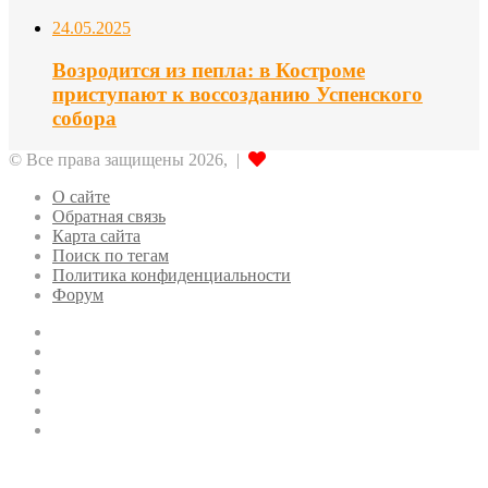
24.05.2025
Возродится из пепла: в Костроме
приступают к воссозданию Успенского
собора
© Все права защищены 2026, |
О сайте
Обратная связь
Карта сайта
Поиск по тегам
Политика конфиденциальности
Форум
Facebook
Twitter
YouTube
vk.com
Одноклассники
Telegram
Facebook
Twitter
WhatsApp
Telegram
Кнопка
«Наверх»