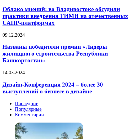
мнений:
долгостроя
во
Облако мнений: во Владивостоке обсудили
Москвы
Владивостоке
практики внедрения ТИМИ на отечественных
обсудили
САПР-платформах
практики
внедрения
Названы
09.12.2024
ТИМИ
победители
на
премии
Названы победители премии «Лидеры
отечественных
«Лидеры
САПР-
жилищного строительства Республики
жилищного
платформах
Башкортостан»
строительства
Республики
Дизайн-
14.03.2024
Башкортостан»
Конференция
2024
Дизайн-Конференция 2024 – более 30
–
выступлений о бизнесе в дизайне
более
30
Последние
выступлений
Популярные
о
Комментарии
бизнесе
в
дизайне