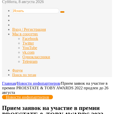
Суббота, 8 августа 2026
Искать
Switch
skin
Sidebar
Случайная
статья
Вход / Регистрация
Мы в соцсетях
Facebook
Twitter
YouTube
vk.com
Одноклассники
Telegram
Форум
Поиск по тегам
Главная
/
Новости инфопартнеров
/
Прием заявок на участие в
премии PROESTATE & TOBY AWARDS 2022 продлен до 26
августа
Новости инфопартнеров
Прием заявок на участие в премии