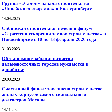
создает
начала
Группа «Эталон» начала строительство
уникальную
строительство
«Лицейского квартала» в Екатеринбурге
городскую
«Лицейского
среду
квартала»
Сибирская
14.04.2025
в
строительная
Екатеринбурге
неделя
Сибирская строительная неделя и форум
и
«Стратегии ускорения темпов строительства» в
форум
Новосибирске с 10 по 13 февраля 2026 года
«Стратегии
ускорения
Об
31.03.2023
темпов
экономике
строительства»
забыли:
Об экономике забыли: развития
в
развития
Новосибирске
дальневосточных городов нуждаются в
дальневосточных
с
доработке
городов
10
нуждаются
по
Счастливый
20.03.2023
в
13
финал:
доработке
февраля
завершено
Счастливый финал: завершено строительство
2026
строительство
жилых корпусов самого скандального
года
жилых
долгостроя Москвы
корпусов
самого
Облако
14.11.2024
скандального