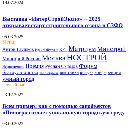
19.07.2024
Выставка «ИнтерСтройЭкспо» ─ 2025
открывает старт строительного сезона в СЗФО
05.03.2025
Метки
Метриум
Минстрой
Антон Глушков
КРТ
Ирек Файзуллин
НОСТРОЙ
Москва
Минстрой России
Форум
Премия
Руслан Сырцов
Недвижимость
благоустройство
выставка
конференция
конкурс
все о стройке
умный город
Случайные
Всем
23.12.2022
пример:
как
Всем пример: как с помощью соцобъектов
с
«Пионер» создает уникальную городскую среду
помощью
соцобъектов
Группа
03.09.2022
«Пионер»
«Эталон»