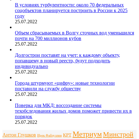
В условиях турбулентности: около 70 федеральных
соцобъектов планируется построить в России к 2025
году
25.07.2022
Объем сбрасываемых в Волгу сточных вод уменьшился
почти на 700 миллионов кубов
25.07.2022
Долгострои поставят на учет: к каждому объекту,
попавшему в новый реестр, будут подходить
индивидуально
25.07.2022
Города штурмуют «цифру»: новые технологии
поставили на службу обществу
25.07.2022
Поверка для МКД: воссоздание системы
техобследования жилых домов поможет привести их в
порядок
25.07.2022
Метриум
Минстрой
Антон Глушков
КРТ
Ирек Файзуллин