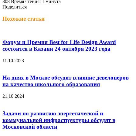
308
Время чтения: 1 минута
Поделиться
Facebook
Twitter
LinkedIn
Вконтакте
Одноклассники
Skype
Messenger
Messenger
WhatsApp
Telegram
Viber
Line
Поделиться
Печатать
через
Похожие статьи
электронную
почту
Форум и Премия Best for Life Design Award
состоится в Казани 24 октября 2023 года
11.10.2023
На днях в Москве обсудят влияние девелоперов
на качество школьного образования
21.10.2024
Задачи по развитию энергетической и
коммунальной инфраструктуры обсудят в
Московской области