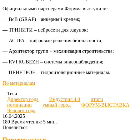
Официальными партнерами Форума выступили:
— ВсВ (GRAF) – анкерный крепёж;
— ТРИНИТИ – нейросети для закупок;
— АСТРА – цифровые решения безопасности;
— Архитектор групп – механизация строительства;
— RVI RUBEZH – системы видеонаблюдения;
— ПЕНЕТРОН – гидроизоляционные материалы.
По материалам
Теги
Директор года
Индустрия 4.0
итоги
номинации
умный город
ФОРУМ-ВЫСТАВКА
Человек года
16.04.2025
180
Время чтения: 5 мин.
Поделиться
Facebook
Twitter
LinkedIn
Вконтакте
Одноклассники
Skype
Messenger
Messenger
WhatsApp
Telegram
Viber
Line
Поделиться
Печатать
через
Похожие статьи