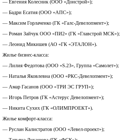
— Евгения Колесник (ООО «Донстрой»);
— Бадри Есатия (ООО «АПС»);
— Максим Горлаченко (ГК «Галс-Девелопмент»);
— Роман Зайчук ООО «ПИ2» (ГК «Главстрой МСК»);
— Леонид Микишев (АО «ГК «ЭТАЛОН»).
Жилье бизнес-класса:
— Лилия Федотова (ООО «S.23», Группа «Самолет»);
— Наталья Яковлевна (ООО «РКС-Девелопмент»);
— Амар Гасанов (ООО «ТРИ ЭС ГРУП»);
— Игорь Петров (ГК «Астерус Девелопмент»);
— Никита Сухих (ГК «ОЛИМПРОЕКТ»).
Жилье комфорт-класса:
— Руслан Калистратов (ООО «Левел-проект»);
— Татьяна Лукашова (ГК «ФСК»);