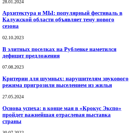
Архитектура
28.01.2024
и
МЫ:
Архитектура и МЫ: популярный фестиваль в
популярный
Калужской области объявляет тему нового
фестиваль
сезона
в
Калужской
В
02.10.2023
области
элитных
объявляет
поселках
В элитных поселках на Рублевке наметился
тему
на
нового
дефицит предложения
Рублевке
сезона
наметился
Критерии
07.08.2023
дефицит
для
предложения
шумных:
Критерии для шумных: нарушителям звукового
нарушителям
режима пригрозили выселением из жилья
звукового
режима
Основа
27.05.2024
пригрозили
успеха:
выселением
в
Основа успеха: в конце мая в «Крокус Экспо»
из
конце
пройдет важнейшая отраслевая выставка
жилья
мая
страны
в
«Крокус
На
30.07.2022