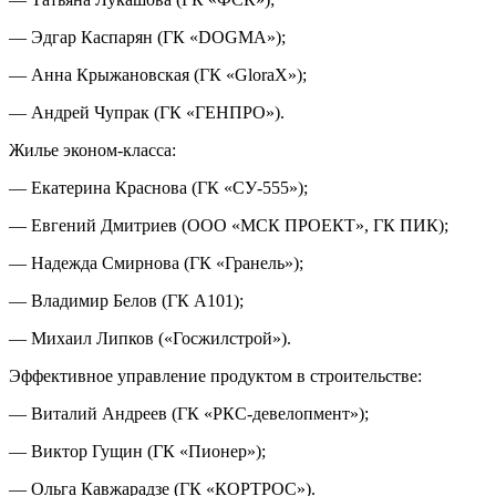
— Эдгар Каспарян (ГК «DOGMA»);
— Анна Крыжановская (ГК «GloraX»);
— Андрей Чупрак (ГК «ГЕНПРО»).
Жилье эконом-класса:
— Екатерина Краснова (ГК «СУ-555»);
— Евгений Дмитриев (ООО «МСК ПРОЕКТ», ГК ПИК);
— Надежда Смирнова (ГК «Гранель»);
— Владимир Белов (ГК А101);
— Михаил Липков («Госжилстрой»).
Эффективное управление продуктом в строительстве:
— Виталий Андреев (ГК «РКС-девелопмент»);
— Виктор Гущин (ГК «Пионер»);
— Ольга Кавжарадзе (ГК «КОРТРОС»).