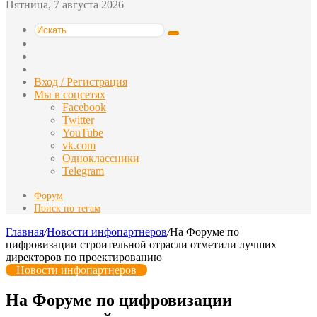
Пятница, 7 августа 2026
Искать
Switch
skin
Sidebar
Случайная
статья
Вход / Регистрация
Мы в соцсетях
Facebook
Twitter
YouTube
vk.com
Одноклассники
Telegram
Форум
Поиск по тегам
Главная
/
Новости инфопартнеров
/
На Форуме по
цифровизации строительной отрасли отметили лучших
директоров по проектированию
Новости инфопартнеров
На Форуме по цифровизации