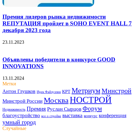
Премия лидеров рынка недвижимости
RЕПУТАЦИЯ пройдет в SOHO EVENT HALL 7
декабря 2023 года
23.11.2023
Объявлены победители в конкурсе GOOD
INNOVATIONS
13.11.2024
Метки
Метриум
Минстрой
Антон Глушков
КРТ
Ирек Файзуллин
НОСТРОЙ
Москва
Минстрой России
Форум
Премия
Руслан Сырцов
Недвижимость
благоустройство
выставка
конференция
конкурс
все о стройке
умный город
Случайные