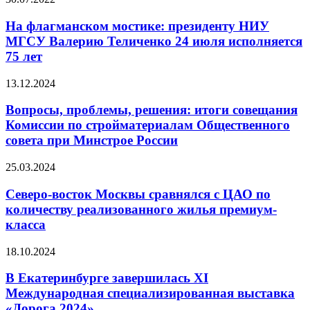
Экспо»
флагманском
пройдет
мостике:
На флагманском мостике: президенту НИУ
важнейшая
президенту
отраслевая
МГСУ Валерию Теличенко 24 июля исполняется
НИУ
выставка
75 лет
МГСУ
страны
Валерию
Вопросы,
13.12.2024
Теличенко
проблемы,
24
решения:
Вопросы, проблемы, решения: итоги совещания
июля
итоги
исполняется
Комиссии по стройматериалам Общественного
совещания
75
совета при Минстрое России
Комиссии
лет
по
Северо-
25.03.2024
стройматериалам
восток
Общественного
Москвы
Северо-восток Москвы сравнялся с ЦАО по
совета
сравнялся
при
количеству реализованного жилья премиум-
с
Минстрое
класса
ЦАО
России
по
В
18.10.2024
количеству
Екатеринбурге
реализованного
завершилась
В Екатеринбурге завершилась XI
жилья
XI
премиум-
Международная специализированная выставка
Международная
класса
«Дорога 2024»