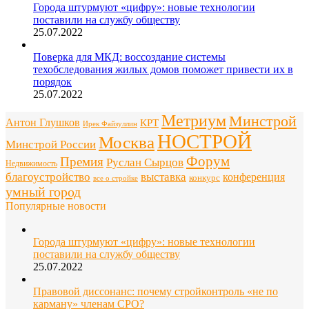
Города штурмуют «цифру»: новые технологии
поставили на службу обществу
25.07.2022
Поверка для МКД: воссоздание системы
техобследования жилых домов поможет привести их в
порядок
25.07.2022
Метриум
Минстрой
Антон Глушков
КРТ
Ирек Файзуллин
НОСТРОЙ
Москва
Минстрой России
Форум
Премия
Руслан Сырцов
Недвижимость
благоустройство
выставка
конференция
конкурс
все о стройке
умный город
Популярные новости
Города штурмуют «цифру»: новые технологии
поставили на службу обществу
25.07.2022
Правовой диссонанс: почему стройконтроль «не по
карману» членам СРО?