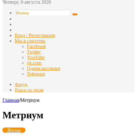
Четверг, 6 августа 2026
Искать
Switch
skin
Sidebar
Случайная
статья
Вход / Регистрация
Мы в соцсетях
Facebook
Twitter
YouTube
vk.com
Одноклассники
Telegram
Форум
Поиск по тегам
Главная
/
Метриум
Метриум
Жилье