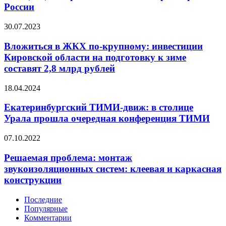
Парковый
России
форум
Ассоциации
Вложиться
30.07.2023
парков
в
России
ЖКХ
Вложиться в ЖКХ по-крупному: инвестиции
и
по-
Минпромторга
Кировской области на подготовку к зиме
крупному:
России
составят 2,8 млрд рублей
инвестиции
Кировской
Екатеринбургский
18.04.2024
области
ТИМИ-
на
движ:
Екатеринбургский ТИМИ-движ: в столице
подготовку
в
к
Урала прошла очередная конференция ТИМИ
столице
зиме
Урала
составят
Решаемая
07.10.2022
прошла
2,8
проблема:
очередная
млрд
монтаж
Решаемая проблема: монтаж
конференция
рублей
звукоизоляционных
звукоизоляционных систем: клеевая и каркасная
ТИМИ
систем:
конструкции
клеевая
и
Последние
каркасная
Популярные
конструкции
Комментарии