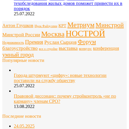
техобследования жилых домов поможет привести их в
порядок
25.07.2022
Метриум
Минстрой
Антон Глушков
КРТ
Ирек Файзуллин
НОСТРОЙ
Москва
Минстрой России
Форум
Премия
Руслан Сырцов
Недвижимость
благоустройство
выставка
конференция
конкурс
все о стройке
умный город
Популярные новости
Города штурмуют «цифру»: новые технологии
поставили на службу обществу
25.07.2022
Правовой диссонанс: почему стройконтроль «не по
карману» членам СРО?
13.08.2022
Последние новости
24.05.2025