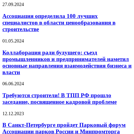
строительства
Ассоциация
27.09.2024
неуклонно
определила
растет
100
Ассоциация определила 100 лучших
лучших
специалистов в области ценообразования в
специалистов
строительстве
в
области
Коллаборация
01.05.2024
ценообразования
ради
в
будущего:
Коллаборация ради будущего: съезд
строительстве
съезд
промышленников и предпринимателей наметил
промышленников
основные направления взаимодействия бизнеса и
и
власти
предпринимателей
наметил
Требуются
основные
06.06.2024
строители!
направления
В
взаимодействия
Требуются строители! В ТПП РФ прошло
ТПП
бизнеса
заседание, посвященное кадровой проблеме
РФ
и
прошло
власти
В
12.12.2023
заседание,
Санкт-
посвященное
Петербурге
В Санкт-Петербурге пройдет Парковый форум
кадровой
пройдет
Ассоциации парков России и Минпромторга
проблеме