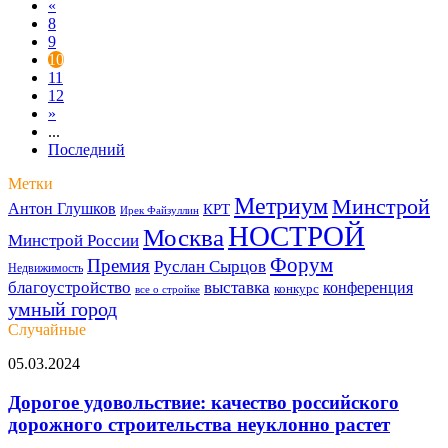
«
8
9
10
11
12
»
...
Последний
Метки
Метриум
Минстрой
Антон Глушков
КРТ
Ирек Файзуллин
НОСТРОЙ
Москва
Минстрой России
Форум
Премия
Руслан Сырцов
Недвижимость
благоустройство
выставка
конференция
конкурс
все о стройке
умный город
Случайные
Дорогое
05.03.2024
удовольствие:
качество
Дорогое удовольствие: качество российского
российского
дорожного строительства неуклонно растет
дорожного