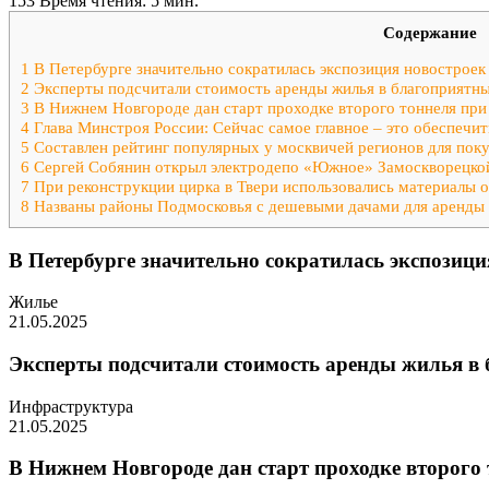
153
Время чтения: 5 мин.
Содержание
1
В Петербурге значительно сократилась экспозиция новостроек 
2
Эксперты подсчитали стоимость аренды жилья в благоприятны
3
В Нижнем Новгороде дан старт проходке второго тоннеля при
4
Глава Минстроя России: Сейчас самое главное – это обеспечит
5
Составлен рейтинг популярных у москвичей регионов для пок
6
Сергей Собянин открыл электродепо «Южное» Замоскворецко
7
При реконструкции цирка в Твери использовались материалы 
8
Названы районы Подмосковья с дешевыми дачами для аренды
В Петербурге значительно сократилась экспозиция
Жилье
21.05.2025
Эксперты подсчитали стоимость аренды жилья в
Инфраструктура
21.05.2025
В Нижнем Новгороде дан старт проходке второго 