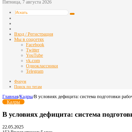
Пятница, 7 августа 2026
Искать
Switch
skin
Sidebar
Случайная
статья
Вход / Регистрация
Мы в соцсетях
Facebook
Twitter
YouTube
vk.com
Одноклассники
Telegram
Форум
Поиск по тегам
Главная
/
Кадры
/
В условиях дефицита: система подготовки рабо
Кадры
В условиях дефицита: система подготов
22.05.2025