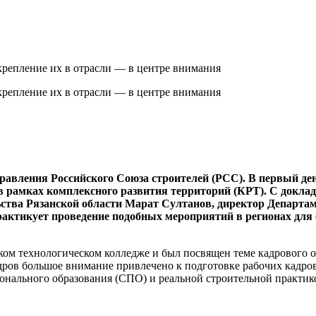
крепление их в отрасли — в центре внимания
крепление их в отрасли — в центре внимания
правления Российского Союза строителей (РСС). В первый д
в рамках комплексного развития территорий (КРТ). С докл
ства Рязанской области Марат Султанов, директор Департа
актикует проведение подобных мероприятий в регионах для 
ком технологическом колледже и был посвящен теме кадрового 
ров большое внимание привлечено к подготовке рабочих кадров
онального образования (СПО) и реальной строительной практик